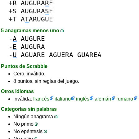
+R
AUGURA
R
E
+S
AUGURA
S
E
+T
A
T
ARUGUE
5 anagramas menos uno
-
A
AUGURE
-
E
AUGURA
-
U
AGUARE
AGUERA
GUAREA
Puntos de Scrabble
Cero, inválido.
8 puntos, sin reglas del juego.
Otros idiomas
Inválida:
francés
italiano
inglés
alemán
rumano
Categorías sin palabras
Ningún anagrama
No primo
No epéntesis
No sufijo