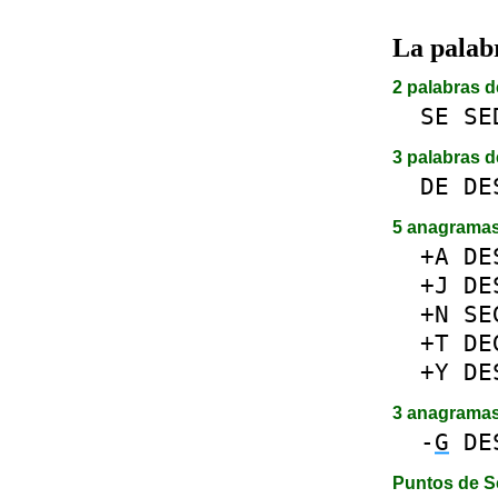
La pala
2 palabras d
SE
SE
3 palabras d
DE
DE
5 anagrama
+A
DE
+J
DE
+N
SE
+T
DE
+Y
DE
3 anagrama
-
G
DE
Puntos de S