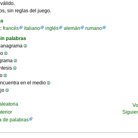
válido.
os, sin reglas del juego.
as
a:
francés
italiano
inglés
alemán
rumano
in palabras
 anagrama
mo
ograma
ntesis
jo
ncuentra en el medio
ijo
leatoria
Vo
terior
Siguie
 de palabras