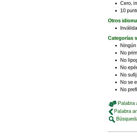
Cero, in
10 punt
Otros idiom
Inválid
Categorías s
Ningún
No pri
No lip
No epé
No sufi
No se e
No pref
Palabra a
Palabra an
Búsqueda