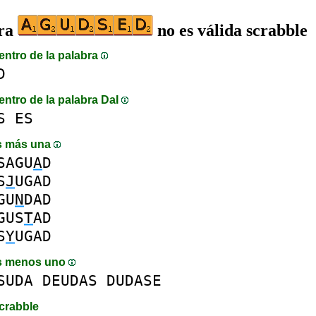
bra
no es válida scrabble
entro de la palabra
D
entro de la palabra DaI
S
ES
s más una
SAGU
A
D
S
J
UGAD
GU
N
DAD
GUS
T
AD
S
Y
UGAD
s menos uno
SUDA
DEUDAS
DUDASE
crabble