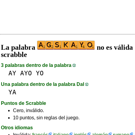
La palabra
no es válida
scrabble
3 palabras dentro de la palabra
AY
AYO
YO
Una palabra dentro de la palabra DaI
YA
Puntos de Scrabble
Cero, inválido.
10 puntos, sin reglas del juego.
Otros idiomas
Inválida:
francés
italiano
inglés
alemán
rumano