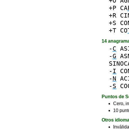
+O
AG
+P
CA
+R
CI
+S
CO
+T
CO
14 anagram
-
C
AS
-
G
AS
SINOC
-
I
CO
-
N
AC
-
S
CO
Puntos de S
Cero, in
10 punt
Otros idiom
Inválid