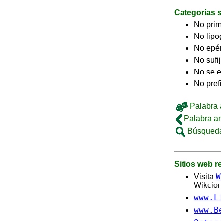
Categorías s
No pri
No lip
No epé
No sufi
No se e
No pref
Palabra a
Palabra an
Búsqueda
Sitios web 
W
Visita
Wikcion
www.L
www.B