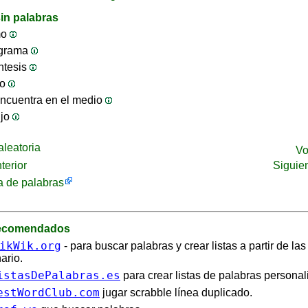
in palabras
mo
ograma
ntesis
jo
ncuentra en el medio
ijo
leatoria
Vo
terior
Siguie
 de palabras
recomendados
ikWik.org
- para buscar palabras y crear listas a partir de la
ario.
istasDePalabras.es
para crear listas de palabras personal
estWordClub.com
jugar scrabble línea duplicado.