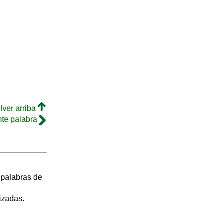
lver arriba
nte palabra
s palabras de
izadas.