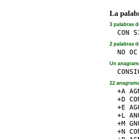
La pala
3 palabras d
CON
S
2 palabras d
NO
OC
Un anagra
CONSI
22 anagram
+A
AG
+D
CO
+E
AG
+L
AN
+M
GN
+N
CO