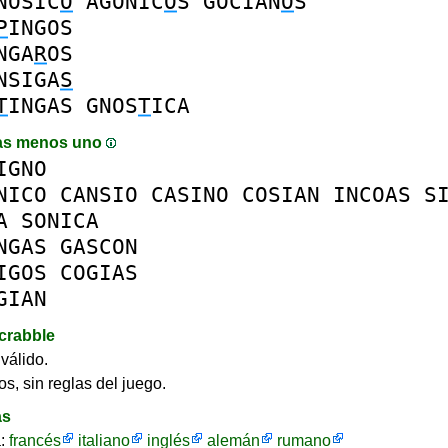
NOSIC
O
AGONIC
O
S
GOCIAN
O
S
P
INGOS
NGA
R
OS
NSIGA
S
T
INGAS
GNOS
T
ICA
as menos uno
IGNO
NICO
CANSIO
CASINO
COSIAN
INCOAS
S
A
SONICA
NGAS
GASCON
IGOS
COGIAS
GIAN
crabble
válido.
os, sin reglas del juego.
as
a:
francés
italiano
inglés
alemán
rumano