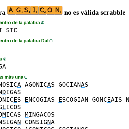
bra
no es válida scrabble
entro de la palabra
I
SIC
entro de la palabra DaI
ma
GA
as más una
NOSIC
A
AGONIC
A
S
GOCIAN
A
S
N
D
IGAS
ONIC
E
S
E
NCOGIAS
E
SCOGIAN
GONC
E
AIS
G
L
ICOS
O
M
ICAS
M
INGACOS
NSIGA
N
CONSIG
N
A