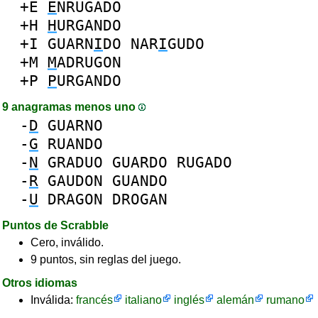
+E
E
NRUGADO
+H
H
URGANDO
+I
GUARN
I
DO
NAR
I
GUDO
+M
M
ADRUGON
+P
P
URGANDO
9 anagramas menos uno
-
D
GUARNO
-
G
RUANDO
-
N
GRADUO
GUARDO
RUGADO
-
R
GAUDON
GUANDO
-
U
DRAGON
DROGAN
Puntos de Scrabble
Cero, inválido.
9 puntos, sin reglas del juego.
Otros idiomas
Inválida:
francés
italiano
inglés
alemán
rumano