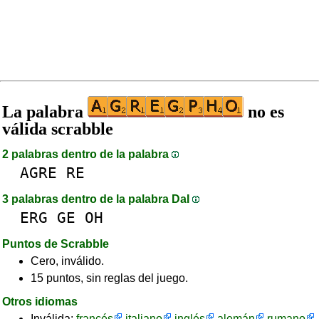
La palabra
no es
válida scrabble
2 palabras dentro de la palabra
AGRE
RE
3 palabras dentro de la palabra DaI
ERG
GE
OH
Puntos de Scrabble
Cero, inválido.
15 puntos, sin reglas del juego.
Otros idiomas
Inválida:
francés
italiano
inglés
alemán
rumano