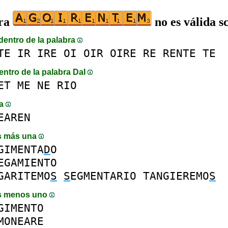
bra
no es válida s
dentro de la palabra
TE
IR
IRE
OI
OIR
OIRE
RE
RENTE
TE
entro de la palabra DaI
ET
ME
NE
RIO
ma
EAREN
s más una
GIMENTA
D
O
EGAMIENTO
GARITEMO
S
S
EGMENTARIO
TANGIEREMO
S
s menos uno
GIMENTO
MONEARE