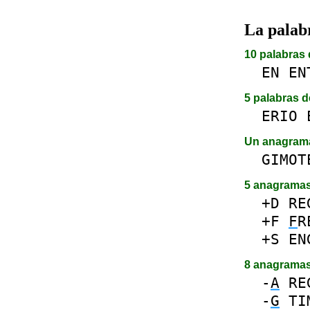
La pala
10 palabras 
EN
EN
5 palabras d
ERIO
Un anagra
GIMOT
5 anagrama
+D
RE
+F
F
R
+S
EN
8 anagrama
-
A
RE
-
G
TI