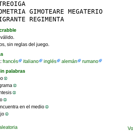
TREOIGA
OMETRIA
GIMOTEARE
MEGATERIO
IGRANTE
REGIMENTA
crabble
válido.
os, sin reglas del juego.
as
a:
francés
italiano
inglés
alemán
rumano
in palabras
mo
ograma
ntesis
jo
ncuentra en el medio
ijo
leatoria
Vo