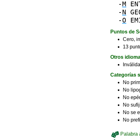
-
M
EN
-
N
GE
-
O
EM
Puntos de S
Cero, in
13 punt
Otros idiom
Inválid
Categorías s
No pri
No lip
No epé
No sufi
No se e
No pref
Palabra a