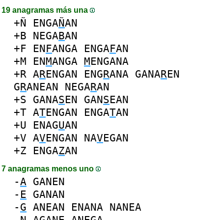
19 anagramas más una
+Ñ
ENGA
Ñ
AN
+B
NEGA
B
AN
+F
EN
F
ANGA
ENGA
F
AN
+M
EN
M
ANGA
M
ENGANA
+R
A
R
ENGAN
ENG
R
ANA
GANA
R
EN
G
R
ANEAN
NEGA
R
AN
+S
GANA
S
EN
GAN
S
EAN
+T
A
T
ENGAN
ENGA
T
AN
+U
ENAG
U
AN
+V
A
V
ENGAN
NA
V
EGAN
+Z
ENGA
Z
AN
7 anagramas menos uno
-
A
GANEN
-
E
GANAN
-
G
ANEAN
ENANA
NANEA
-
N
AGANE
ANEGA