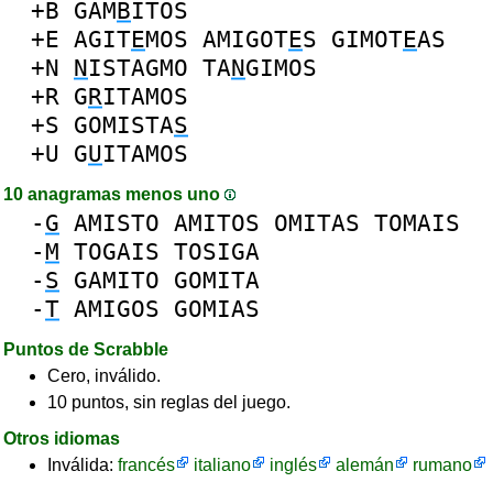
+B
GAM
B
ITOS
+E
AGIT
E
MOS
AMIGOT
E
S
GIMOT
E
AS
+N
N
ISTAGMO
TA
N
GIMOS
+R
G
R
ITAMOS
+S
GOMISTA
S
+U
G
U
ITAMOS
10 anagramas menos uno
-
G
AMISTO
AMITOS
OMITAS
TOMAIS
-
M
TOGAIS
TOSIGA
-
S
GAMITO
GOMITA
-
T
AMIGOS
GOMIAS
Puntos de Scrabble
Cero, inválido.
10 puntos, sin reglas del juego.
Otros idiomas
Inválida:
francés
italiano
inglés
alemán
rumano