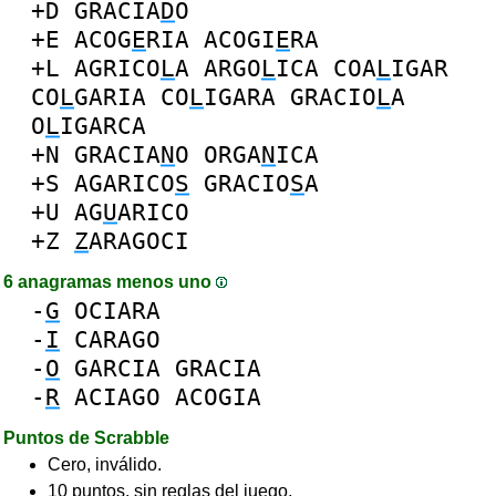
+D
GRACIA
D
O
+E
ACOG
E
RIA
ACOGI
E
RA
+L
AGRICO
L
A
ARGO
L
ICA
COA
L
IGAR
CO
L
GARIA
CO
L
IGARA
GRACIO
L
A
O
L
IGARCA
+N
GRACIA
N
O
ORGA
N
ICA
+S
AGARICO
S
GRACIO
S
A
+U
AG
U
ARICO
+Z
Z
ARAGOCI
6 anagramas menos uno
-
G
OCIARA
-
I
CARAGO
-
O
GARCIA
GRACIA
-
R
ACIAGO
ACOGIA
Puntos de Scrabble
Cero, inválido.
10 puntos, sin reglas del juego.