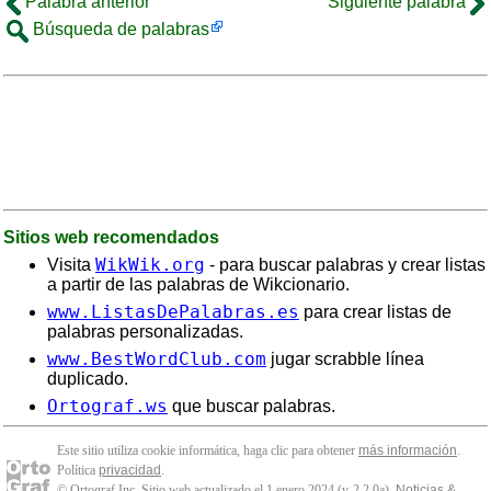
Palabra anterior
Siguiente palabra
Búsqueda de palabras
Sitios web recomendados
WikWik.org
Visita
- para buscar palabras y crear listas
a partir de las palabras de Wikcionario.
www.ListasDePalabras.es
para crear listas de
palabras personalizadas.
www.BestWordClub.com
jugar scrabble línea
duplicado.
Ortograf.ws
que buscar palabras.
Este sitio utiliza cookie informática, haga clic para obtener
más información
.
Política
privacidad
.
© Ortograf Inc. Sitio web actualizado el 1 enero 2024 (v-2.2.0
a
).
Noticias &