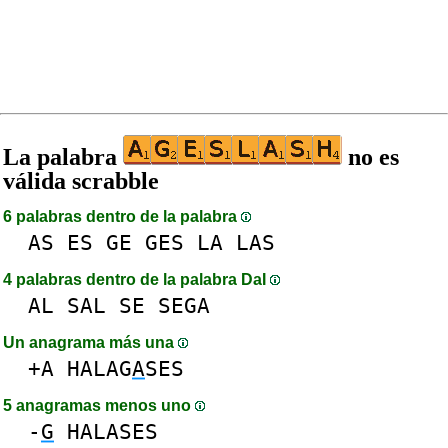
La palabra
no es
válida scrabble
6 palabras dentro de la palabra
AS
ES
GE
GES
LA
LAS
4 palabras dentro de la palabra DaI
AL
SAL
SE
SEGA
Un anagrama más una
+A
HALAG
A
SES
5 anagramas menos uno
-
G
HALASES