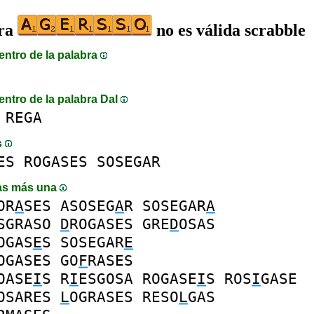
bra
no es válida scrabble
entro de la palabra
entro de la palabra DaI
REGA
s
ES
ROGASES
SOSEGAR
as más una
OR
A
SES
ASOSEG
A
R
SOSEGAR
A
SGRASO
D
ROGASES
GRE
D
OSAS
OGAS
E
S
SOSEGAR
E
OGASES
GO
F
RASES
OASE
I
S
R
I
ESGOSA
ROGASE
I
S
ROS
I
GASE
OSARES
L
OGRASES
RESO
L
GAS