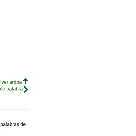
lver arriba
nte palabra
s palabras de