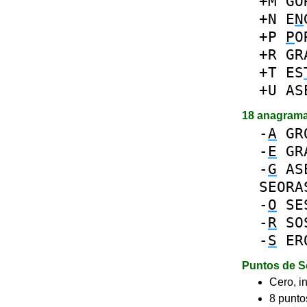
+M
GO
+N
E
N
+P
P
O
+R
GR
+T
ES
+U
AS
18 anagram
-
A
GR
-
E
GR
-
G
AS
SEORA
-
O
SE
-
R
SO
-
S
ER
Puntos de S
Cero, in
8 puntos