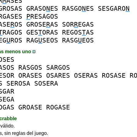
R
M
ASES
GROSAS
GRASO
N
ES
RASGO
N
ES
SESGARO
N
RGASES
P
RESAGOS
ASE
R
OS
GROSE
R
AS
SOR
R
EGAS
T
RAGOS
GES
T
ORAS
REGOS
T
AS
EG
U
ROS
RAG
U
SEOS
RASG
U
EOS
as menos uno
OSES
ASOS
RASGOS
SARGOS
ESOR
ORASES
OSARES
OSERAS
ROSASE
R
S
SEROSA
SOSERA
SGAR
SEGA
OGAS
GROASE
ROGASE
crabble
válido.
, sin reglas del juego.