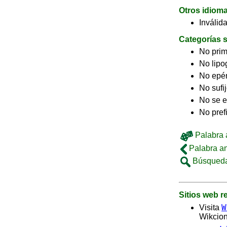
Otros idiom
Inválid
Categorías s
No pri
No lip
No epé
No sufi
No se e
No pref
Palabra a
Palabra an
Búsqueda
Sitios web 
W
Visita
Wikcion