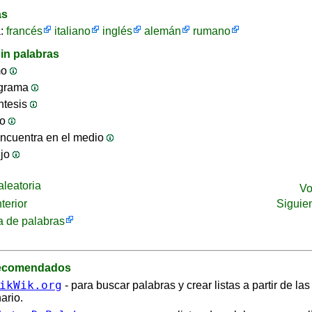
as
a:
francés
italiano
inglés
alemán
rumano
in palabras
mo
ograma
ntesis
jo
ncuentra en el medio
ijo
leatoria
Vo
terior
Siguie
 de palabras
recomendados
ikWik.org
- para buscar palabras y crear listas a partir de la
ario.