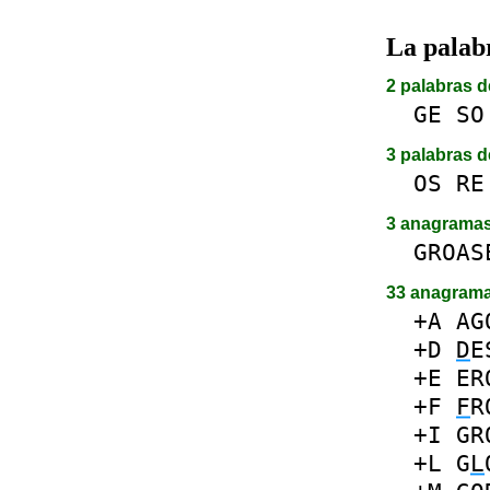
La pala
2 palabras d
GE
SO
3 palabras d
OS
RE
3 anagrama
GROAS
33 anagram
+A
AG
+D
D
E
+E
ER
+F
F
R
+I
GR
+L
G
L