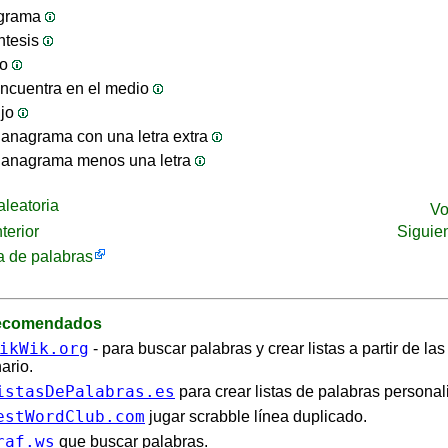
ograma
ntesis
jo
ncuentra en el medio
ijo
anagrama con una letra extra
 anagrama menos una letra
leatoria
Vo
terior
Siguie
 de palabras
recomendados
ikWik.org
- para buscar palabras y crear listas a partir de la
ario.
istasDePalabras.es
para crear listas de palabras personal
estWordClub.com
jugar scrabble línea duplicado.
raf.ws
que buscar palabras.