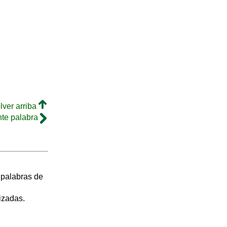
lver arriba
nte palabra
s palabras de
izadas.