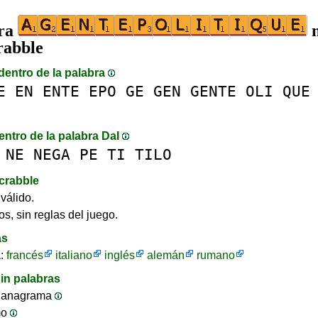
bra
n
rabble
dentro de la palabra
E
EN
ENTE
EPO
GE
GEN
GENTE
OLI
QUE
entro de la palabra DaI
NE
NEGA
PE
TI
TILO
crabble
válido.
os, sin reglas del juego.
as
a:
francés
italiano
inglés
alemán
rumano
in palabras
 anagrama
mo