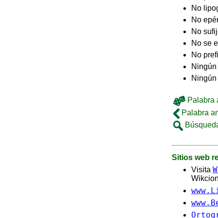
No lip
No epé
No sufi
No se e
No pref
Ningún 
Ningún
Palabra a
Palabra an
Búsqueda
Sitios web 
W
Visita
Wikcion
www.L
www.B
Ortog