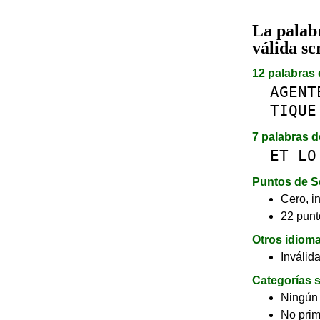
La pala
válida sc
12 palabras 
AGENT
TIQUE
7 palabras d
ET
LO
Puntos de S
Cero, in
22 punt
Otros idiom
Inválid
Categorías s
Ningún
No pri