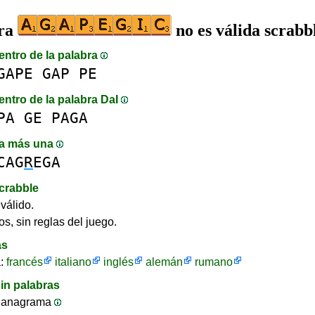
bra
no es válida scrabb
entro de la palabra
GAPE
GAP
PE
entro de la palabra DaI
PA
GE
PAGA
a más una
CAG
R
EGA
crabble
válido.
os, sin reglas del juego.
as
a:
francés
italiano
inglés
alemán
rumano
in palabras
 anagrama