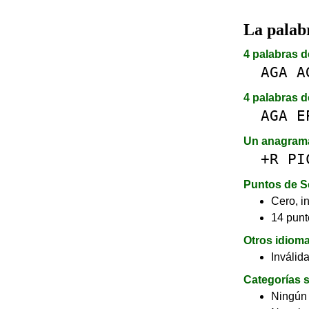
La pala
4 palabras d
AGA
A
4 palabras d
AGA
E
Un anagram
+R
PI
Puntos de S
Cero, in
14 punt
Otros idiom
Inválid
Categorías s
Ningún