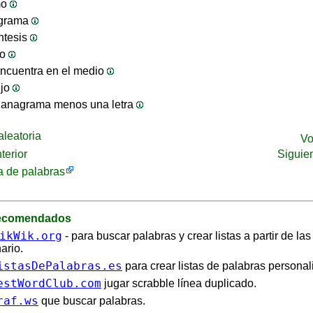
mo
ograma
ntesis
jo
ncuentra en el medio
ijo
 anagrama menos una letra
leatoria
Vo
terior
Siguie
 de palabras
recomendados
ikWik.org
- para buscar palabras y crear listas a partir de la
ario.
istasDePalabras.es
para crear listas de palabras personal
estWordClub.com
jugar scrabble línea duplicado.
raf.ws
que buscar palabras.