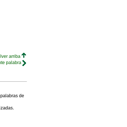
lver arriba
nte palabra
s palabras de
izadas.