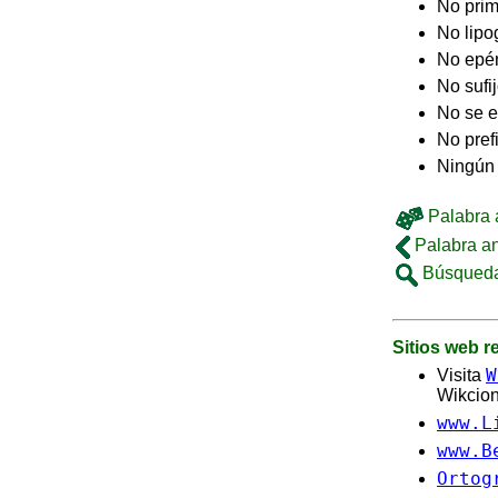
No pri
No lip
No epé
No sufi
No se e
No pref
Ningún
Palabra a
Palabra an
Búsqueda
Sitios web 
W
Visita
Wikcion
www.L
www.B
Ortog