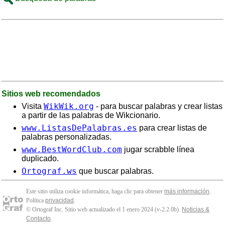
Sitios web recomendados
WikWik.org
Visita
- para buscar palabras y crear listas
a partir de las palabras de Wikcionario.
www.ListasDePalabras.es
para crear listas de
palabras personalizadas.
www.BestWordClub.com
jugar scrabble línea
duplicado.
Ortograf.ws
que buscar palabras.
Este sitio utiliza cookie informática, haga clic para obtener
más información
.
Política
privacidad
.
© Ortograf Inc. Sitio web actualizado el 1 enero 2024 (v-2.2.0
b
).
Noticias &
Contacto
.