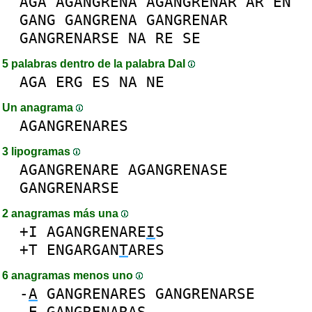
AGA
AGANGRENA
AGANGRENAR
AR
EN
GANG
GANGRENA
GANGRENAR
GANGRENARSE
NA
RE
SE
5 palabras dentro de la palabra DaI
AGA
ERG
ES
NA
NE
Un anagrama
AGANGRENARES
3 lipogramas
AGANGRENARE
AGANGRENASE
GANGRENARSE
2 anagramas más una
+I
AGANGRENARE
I
S
+T
ENGARGAN
T
ARES
6 anagramas menos uno
-
A
GANGRENARES
GANGRENARSE
-
E
GANGRENARAS