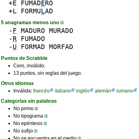
+E
FUMAD
E
RO
+L
FORMU
L
AD
5 anagramas menos uno
-
F
MADURO
MURADO
-
R
FUMADO
-
U
FORMAD
MORFAD
Puntos de Scrabble
Cero, inválido.
13 puntos, sin reglas del juego.
Otros idiomas
Inválida:
francés
italiano
inglés
alemán
rumano
Categorías sin palabras
No primo
No lipograma
No epéntesis
No sufijo
No se encuentra en el medio