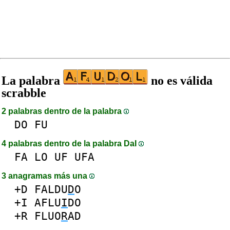
La palabra
no es válida
scrabble
2 palabras dentro de la palabra
DO
FU
4 palabras dentro de la palabra DaI
FA
LO
UF
UFA
3 anagramas más una
+D
FALDU
D
O
+I
AFLU
I
DO
+R
FLUO
R
AD