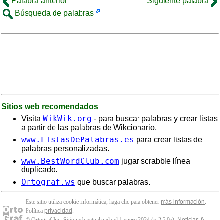
Palabra anterior
Siguiente palabra
Búsqueda de palabras
Sitios web recomendados
WikWik.org
Visita
- para buscar palabras y crear listas
a partir de las palabras de Wikcionario.
www.ListasDePalabras.es
para crear listas de
palabras personalizadas.
www.BestWordClub.com
jugar scrabble línea
duplicado.
Ortograf.ws
que buscar palabras.
Este sitio utiliza cookie informática, haga clic para obtener
más información
.
Política
privacidad
.
© Ortograf Inc. Sitio web actualizado el 1 enero 2024 (v-2.2.0
a
).
Noticias &