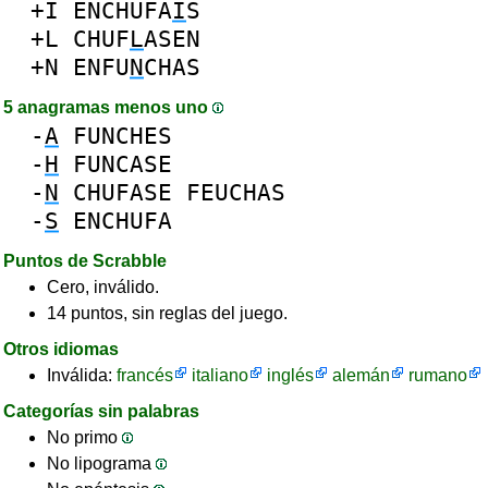
+I
ENCHUFA
I
S
+L
CHUF
L
ASEN
+N
ENFU
N
CHAS
5 anagramas menos uno
-
A
FUNCHES
-
H
FUNCASE
-
N
CHUFASE
FEUCHAS
-
S
ENCHUFA
Puntos de Scrabble
Cero, inválido.
14 puntos, sin reglas del juego.
Otros idiomas
Inválida:
francés
italiano
inglés
alemán
rumano
Categorías sin palabras
No primo
No lipograma