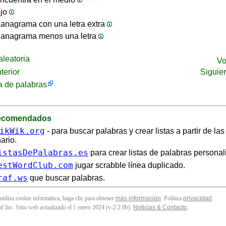
ijo
anagrama con una letra extra
 anagrama menos una letra
leatoria
Vo
terior
Siguie
 de palabras
recomendados
ikWik.org
- para buscar palabras y crear listas a partir de la
ario.
istasDePalabras.es
para crear listas de palabras personal
estWordClub.com
jugar scrabble línea duplicado.
raf.ws
que buscar palabras.
 utiliza cookie informática, haga clic para obtener
más información
. Política
privacidad
.
f Inc. Sitio web actualizado el 1 enero 2024 (v-2.2.0
b
).
Noticias & Contacto
.