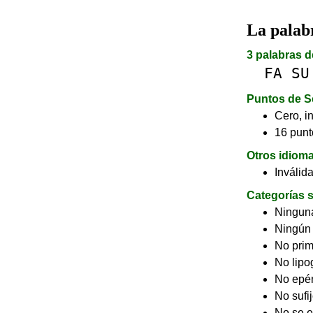
La pala
3 palabras d
FA
SU
Puntos de S
Cero, in
16 punt
Otros idiom
Inválid
Categorías s
Ninguna
Ningún
No pri
No lip
No epé
No sufi
No se e