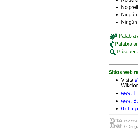
No pref
Ningún 
Ningún
Palabra a
Palabra an
Búsqueda
Sitios web 
W
Visita
Wikcion
www.L
www.B
Ortog
Este sitio
© Ortogra