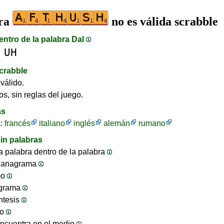
bra
no es válida scrabble
entro de la palabra DaI
UH
crabble
válido.
os, sin reglas del juego.
as
a:
francés
italiano
inglés
alemán
rumano
in palabras
 palabra dentro de la palabra
 anagrama
mo
ograma
ntesis
jo
ncuentra en el medio