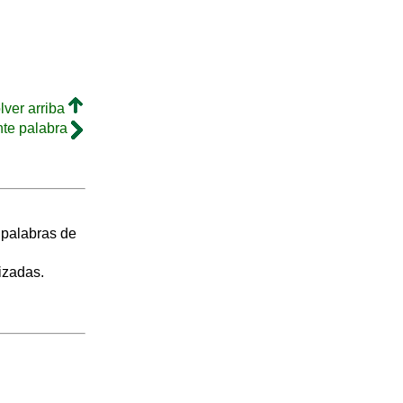
lver arriba
nte palabra
s palabras de
izadas.