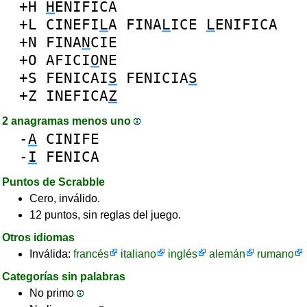
+H
H
ENIFICA
+L
CINEFI
L
A
FINA
L
ICE
L
ENIFICA
+N
FINA
N
CIE
+O
AFICI
O
NE
+S
FENICAI
S
FENICIA
S
+Z
INEFICA
Z
2 anagramas menos uno
-
A
CINIFE
-
I
FENICA
Puntos de Scrabble
Cero, inválido.
12 puntos, sin reglas del juego.
Otros idiomas
Inválida:
francés
italiano
inglés
alemán
rumano
Categorías sin palabras
No primo