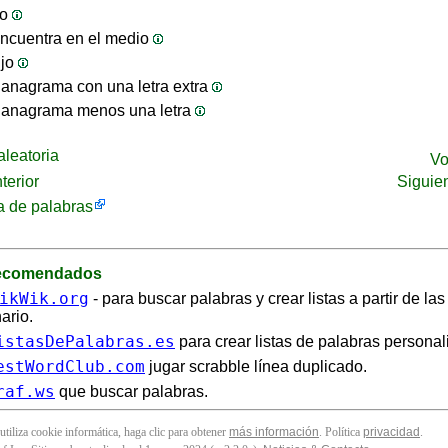
jo
ncuentra en el medio
ijo
anagrama con una letra extra
 anagrama menos una letra
leatoria
Vo
terior
Siguie
 de palabras
recomendados
ikWik.org
- para buscar palabras y crear listas a partir de la
ario.
istasDePalabras.es
para crear listas de palabras personal
estWordClub.com
jugar scrabble línea duplicado.
raf.ws
que buscar palabras.
 utiliza cookie informática, haga clic para obtener
más información
. Política
privacidad
.