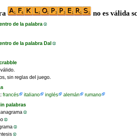
bra
no es válida s
entro de la palabra
entro de la palabra DaI
crabble
válido.
os, sin reglas del juego.
as
a:
francés
italiano
inglés
alemán
rumano
in palabras
 anagrama
mo
ograma
ntesis