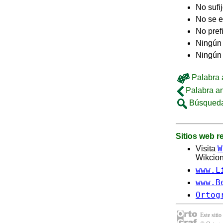
No sufi
No se e
No pref
Ningún 
Ningún
Palabra a
Palabra an
Búsqueda
Sitios web 
W
Visita
Wikcion
www.L
www.B
Ortog
Este sitio