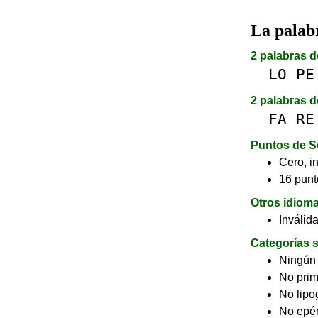
La pala
2 palabras d
LO
PE
2 palabras d
FA
RE
Puntos de S
Cero, in
16 punt
Otros idiom
Inválid
Categorías s
Ningún
No pri
No lip
No epé