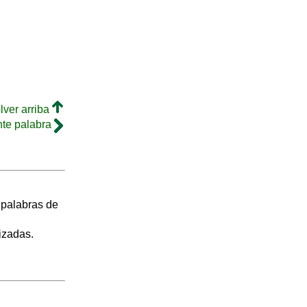
lver arriba
nte palabra
s palabras de
izadas.