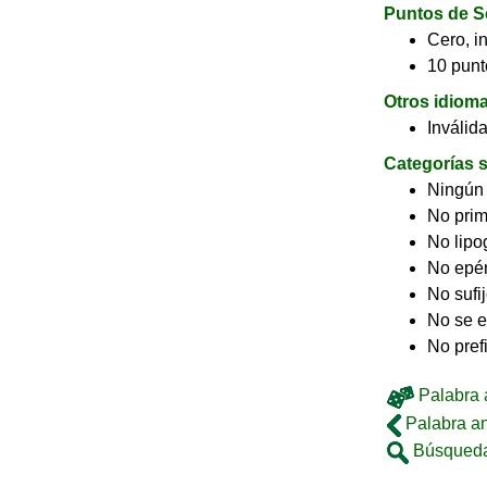
Puntos de S
Cero, in
10 punt
Otros idiom
Inválid
Categorías s
Ningún
No pri
No lip
No epé
No sufi
No se e
No pref
Palabra a
Palabra an
Búsqueda