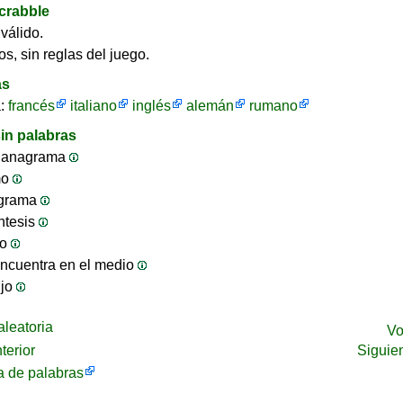
crabble
válido.
os, sin reglas del juego.
as
a:
francés
italiano
inglés
alemán
rumano
in palabras
 anagrama
mo
ograma
ntesis
jo
ncuentra en el medio
ijo
leatoria
Vo
terior
Siguie
 de palabras