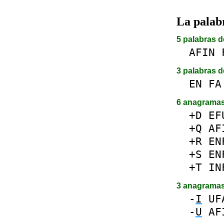
La pala
5 palabras d
AFIN
3 palabras d
EN
FA
6 anagrama
+D
EF
+Q
AF
+R
EN
+S
EN
+T
IN
3 anagrama
-
I
UF
-
U
AF