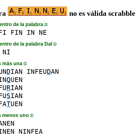
bra
no es válida scrabble
entro de la palabra
FI
FIN
IN
NE
entro de la palabra DaI
NI
s más una
UN
D
IAN
INFEU
D
AN
IN
Q
UEN
FU
R
IAN
FU
S
IAN
FA
T
UEN
s menos uno
ANEN
INEN
NINFEA