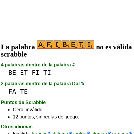
La palabra
no es válida
scrabble
4 palabras dentro de la palabra
BE
ET
FI
TI
2 palabras dentro de la palabra DaI
FA
TE
Puntos de Scrabble
Cero, inválido.
12 puntos, sin reglas del juego.
Otros idiomas
Inválida:
francés
italiano
inglés
alemán
rumano