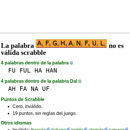
La palabra
no es
válida scrabble
4 palabras dentro de la palabra
FU
FUL
HA
HAN
4 palabras dentro de la palabra DaI
AH
FA
NA
UF
Puntos de Scrabble
Cero, inválido.
19 puntos, sin reglas del juego.
Otros idiomas
Inválida:
francés
italiano
inglés
alemán
rumano