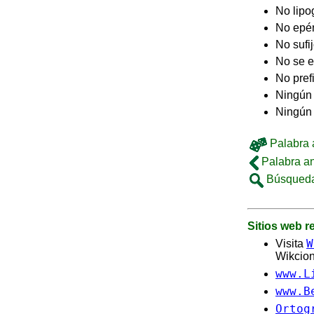
No lip
No epé
No sufi
No se e
No pref
Ningún 
Ningún
Palabra a
Palabra an
Búsqueda
Sitios web 
W
Visita
Wikcion
www.L
www.B
Ortog