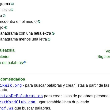
ograma
ntesis
jo
ncuentra en el medio
ijo
anagrama con una letra extra
 anagrama menos una letra
leatoria
Vo
terior
Siguie
 de palabras
recomendados
ikWik.org
- para buscar palabras y crear listas a partir de la
ario.
istasDePalabras.es
para crear listas de palabras personal
estWordClub.com
jugar scrabble línea duplicado.
raf.ws
que buscar palabras.