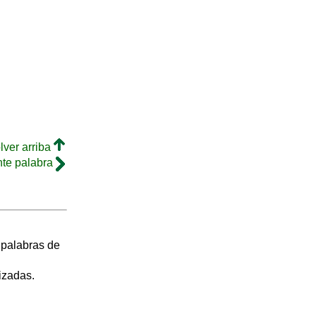
lver arriba
nte palabra
s palabras de
izadas.