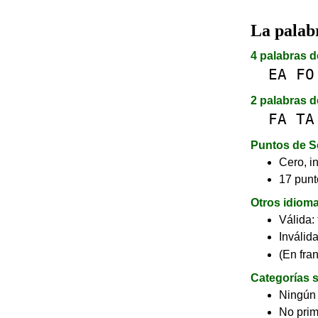
La pala
4 palabras d
EA
FO
2 palabras d
FA
TA
Puntos de S
Cero, in
17 punt
Otros idiom
Válida:
Inválid
(En fra
Categorías s
Ningún
No pri