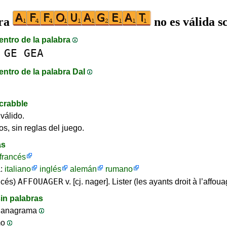
bra
no es válida s
entro de la palabra
GE
GEA
entro de la palabra DaI
crabble
válido.
os, sin reglas del juego.
as
francés
a:
italiano
inglés
alemán
rumano
AFFOUAGER
ncés)
v. [cj. nager]. Lister (les ayants droit à l’affoua
in palabras
 anagrama
mo