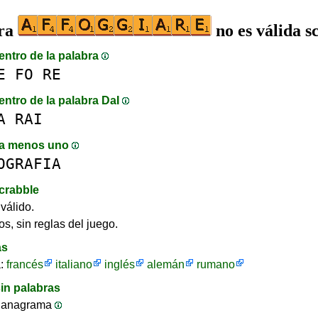
bra
no es válida s
entro de la palabra
E
FO
RE
entro de la palabra DaI
A
RAI
a menos uno
OGRAFIA
crabble
válido.
os, sin reglas del juego.
as
a:
francés
italiano
inglés
alemán
rumano
in palabras
 anagrama