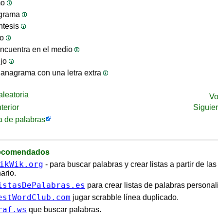
mo
ograma
ntesis
jo
ncuentra en el medio
ijo
anagrama con una letra extra
leatoria
Vo
terior
Siguie
 de palabras
recomendados
ikWik.org
- para buscar palabras y crear listas a partir de la
ario.
istasDePalabras.es
para crear listas de palabras personal
estWordClub.com
jugar scrabble línea duplicado.
raf.ws
que buscar palabras.