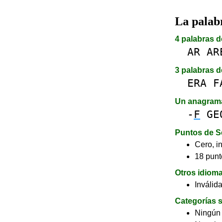
La pala
4 palabras d
AR
AR
3 palabras d
ERA
F
Un anagram
-
F
GE
Puntos de S
Cero, in
18 punt
Otros idiom
Inválid
Categorías s
Ningún