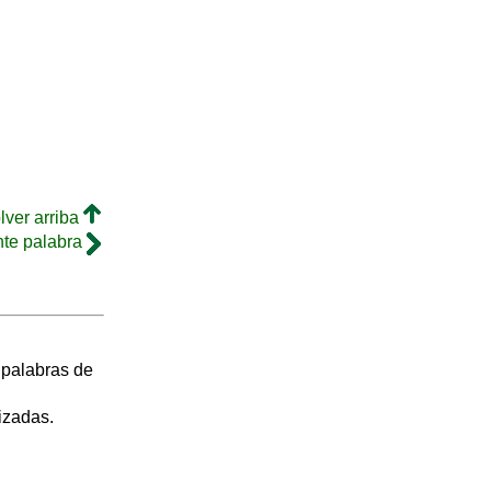
lver arriba
nte palabra
s palabras de
izadas.