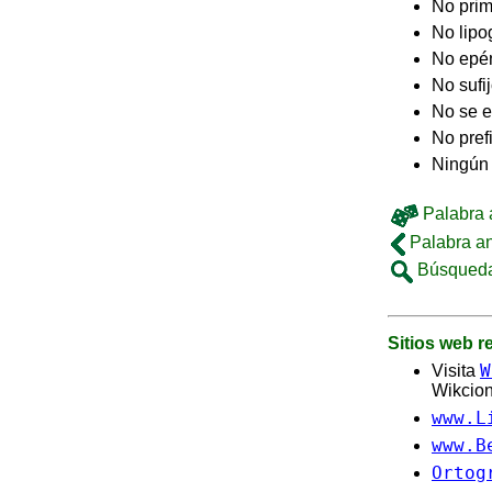
No pri
No lip
No epé
No sufi
No se e
No pref
Ningún 
Palabra a
Palabra an
Búsqueda
Sitios web 
W
Visita
Wikcion
www.L
www.B
Ortog