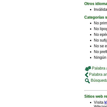
Otros idiom
Inválid
Categorías s
No pri
No lip
No epé
No sufi
No se e
No pref
Ningún
Palabra a
Palabra an
Búsqueda
Sitios web 
W
Visita
Wikcion