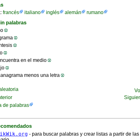
as
a:
francés
italiano
inglés
alemán
rumano
in palabras
mo
ograma
ntesis
jo
ncuentra en el medio
ijo
 anagrama menos una letra
leatoria
Vo
terior
Siguie
 de palabras
recomendados
ikWik.org
- para buscar palabras y crear listas a partir de la
ario.