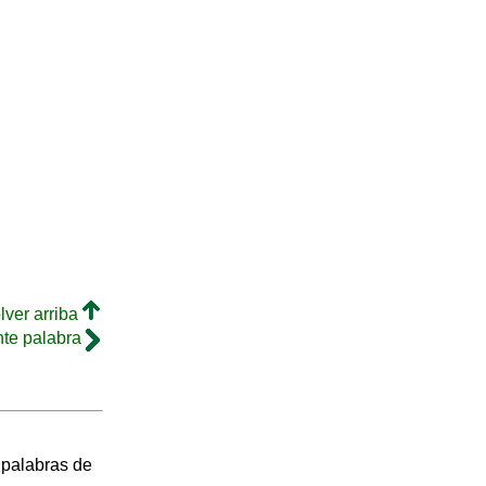
lver arriba
nte palabra
s palabras de