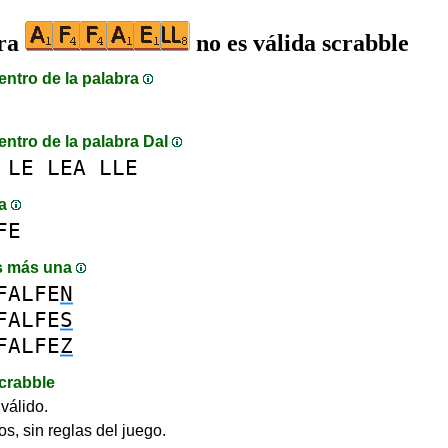
bra
no es válida scrabble
entro de la palabra
entro de la palabra DaI
LE
LEA
LLE
ma
FE
s más una
FALFE
N
FALFE
S
FALFE
Z
crabble
válido.
os, sin reglas del juego.