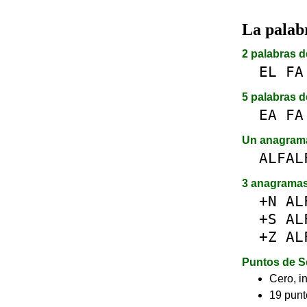
La pala
2 palabras d
EL
FA
5 palabras d
EA
FA
Un anagra
ALFAL
3 anagrama
+N
AL
+S
AL
+Z
AL
Puntos de S
Cero, in
19 punt