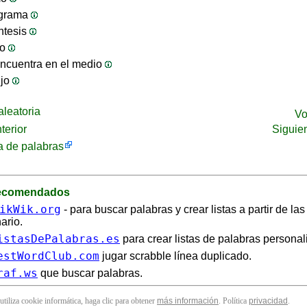
ograma
ntesis
jo
ncuentra en el medio
ijo
leatoria
Vo
terior
Siguie
 de palabras
recomendados
ikWik.org
- para buscar palabras y crear listas a partir de la
ario.
istasDePalabras.es
para crear listas de palabras personal
estWordClub.com
jugar scrabble línea duplicado.
raf.ws
que buscar palabras.
 utiliza cookie informática, haga clic para obtener
más información
. Política
privacidad
.