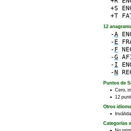
+R
EN
+S
EN
+T
FA
12 anagram
-
A
EN
-
E
FR
-
F
NE
-
G
AF
-
I
EN
-
N
RE
Puntos de S
Cero, in
12 punt
Otros idiom
Inválid
Categorías s
No pri