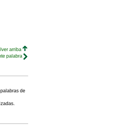
lver arriba
nte palabra
s palabras de
izadas.