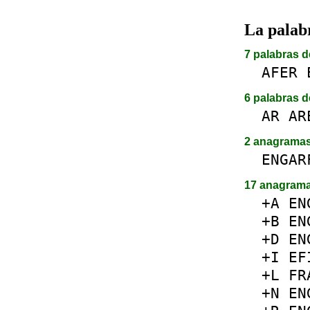
La pala
7 palabras d
AFER
6 palabras d
AR
AR
2 anagrama
ENGAR
17 anagram
+A
EN
+B
EN
+D
EN
+I
EF
+L
FR
+N
EN