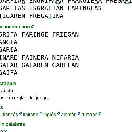
GARFIA
R
ENGRIFA
R
A
FRANGIE
R
A
FREGA
R
GARFIA
S
E
S
GRAFIAN
FARINGEA
S
T
IGAREN
FREGA
T
INA
as menos uno
GRIFA
FARINGE
FRIEGAN
ANGIA
GARIA
INARE
FAINERA
NEFARIA
GAFAR
GAFAREN
GARFEAN
GAIFA
crabble
válido.
os, sin reglas del juego.
as
a:
francés
italiano
inglés
alemán
rumano
in palabras
mo