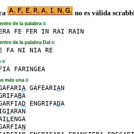
bra
no es válida scrabb
entro de la palabra
ERA
FE
FER
IN
RAI
RAIN
entro de la palabra DaI
E
FA
NI
NIA
RE
s
FIA
FARINGEA
as más una
GAFARI
A
GAFEARI
A
N
GRIFA
B
A
GARFIA
D
ENGRIFA
D
A
IG
I
ARAN
AI
L
ENGA
GARFIA
N