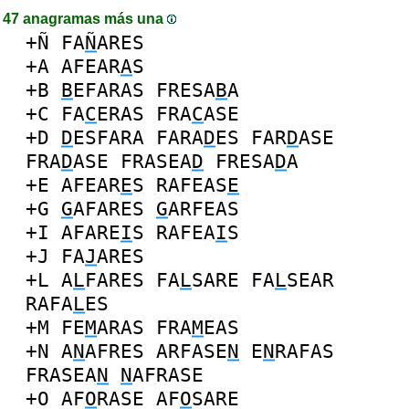
47 anagramas más una
+Ñ
FA
Ñ
ARES
+A
AFEAR
A
S
+B
B
EFARAS
FRESA
B
A
+C
FA
C
ERAS
FRA
C
ASE
+D
D
ESFARA
FARA
D
ES
FAR
D
ASE
FRA
D
ASE
FRASEA
D
FRESA
D
A
+E
AFEAR
E
S
RAFEAS
E
+G
G
AFARES
G
ARFEAS
+I
AFARE
I
S
RAFEA
I
S
+J
FA
J
ARES
+L
A
L
FARES
FA
L
SARE
FA
L
SEAR
RAFA
L
ES
+M
FE
M
ARAS
FRA
M
EAS
+N
A
N
AFRES
ARFASE
N
E
N
RAFAS
FRASEA
N
N
AFRASE
+O
AF
O
RASE
AF
O
SARE