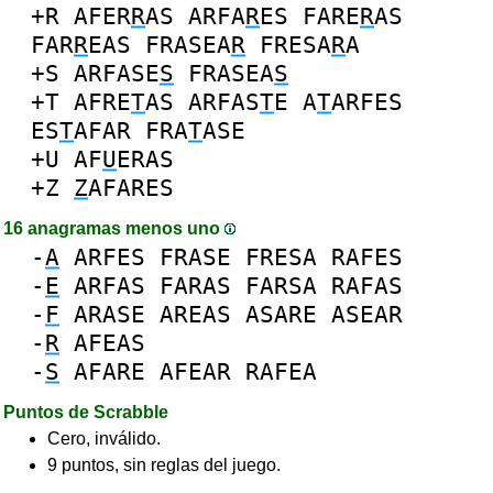
+R
AFER
R
AS
ARFA
R
ES
FARE
R
AS
FAR
R
EAS
FRASEA
R
FRESA
R
A
+S
ARFASE
S
FRASEA
S
+T
AFRE
T
AS
ARFAS
T
E
A
T
ARFES
ES
T
AFAR
FRA
T
ASE
+U
AF
U
ERAS
+Z
Z
AFARES
16 anagramas menos uno
-
A
ARFES
FRASE
FRESA
RAFES
-
E
ARFAS
FARAS
FARSA
RAFAS
-
F
ARASE
AREAS
ASARE
ASEAR
-
R
AFEAS
-
S
AFARE
AFEAR
RAFEA
Puntos de Scrabble
Cero, inválido.
9 puntos, sin reglas del juego.