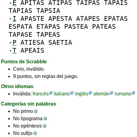
-
E
APITAS
ATIPAS
TAIPAS
TAPAIS
TAPIAS
TAPSIA
-
I
APASTE
APESTA
ATAPES
EPATAS
ESPATA
ETAPAS
PASTEA
PATEAS
TAPASE
TAPEAS
-
P
ATIESA
SAETIA
-
T
APEAIS
Puntos de Scrabble
Cero, inválido.
9 puntos, sin reglas del juego.
Otros idiomas
Inválida:
francés
italiano
inglés
alemán
rumano
Categorías sin palabras
No primo
No lipograma
No epéntesis
No sufijo