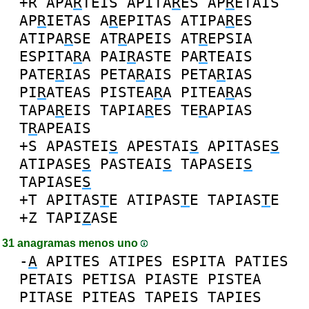
+R
APA
R
TEIS
APITA
R
ES
AP
R
ETAIS
AP
R
IETAS
A
R
EPITAS
ATIPA
R
ES
ATIPA
R
SE
AT
R
APEIS
AT
R
EPSIA
ESPITA
R
A
PAI
R
ASTE
PA
R
TEAIS
PATE
R
IAS
PETA
R
AIS
PETA
R
IAS
PI
R
ATEAS
PISTEA
R
A
PITEA
R
AS
TAPA
R
EIS
TAPIA
R
ES
TE
R
APIAS
T
R
APEAIS
+S
APASTEI
S
APESTAI
S
APITASE
S
ATIPASE
S
PASTEAI
S
TAPASEI
S
TAPIASE
S
+T
APITAS
T
E
ATIPAS
T
E
TAPIAS
T
E
+Z
TAPI
Z
ASE
31 anagramas menos uno
-
A
APITES
ATIPES
ESPITA
PATIES
PETAIS
PETISA
PIASTE
PISTEA
PITASE
PITEAS
TAPEIS
TAPIES