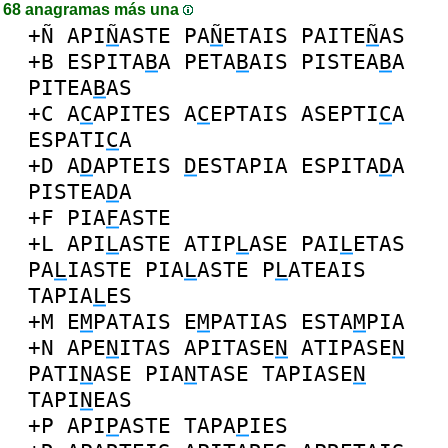
68 anagramas más una
+Ñ
API
Ñ
ASTE
PA
Ñ
ETAIS
PAITE
Ñ
AS
+B
ESPITA
B
A
PETA
B
AIS
PISTEA
B
A
PITEA
B
AS
+C
A
C
APITES
A
C
EPTAIS
ASEPTI
C
A
ESPATI
C
A
+D
A
D
APTEIS
D
ESTAPIA
ESPITA
D
A
PISTEA
D
A
+F
PIA
F
ASTE
+L
API
L
ASTE
ATIP
L
ASE
PAI
L
ETAS
PA
L
IASTE
PIA
L
ASTE
P
L
ATEAIS
TAPIA
L
ES
+M
E
M
PATAIS
E
M
PATIAS
ESTA
M
PIA
+N
APE
N
ITAS
APITASE
N
ATIPASE
N
PATI
N
ASE
PIA
N
TASE
TAPIASE
N
TAPI
N
EAS
+P
API
P
ASTE
TAPA
P
IES