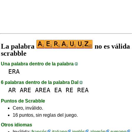
La palabra
no es válida
scrabble
Una palabra dentro de la palabra
ERA
6 palabras dentro de la palabra DaI
AR
ARE
AREA
EA
RE
REA
Puntos de Scrabble
Cero, inválido.
16 puntos, sin reglas del juego.
Otros idiomas
Inválida:
francés
italiano
inglés
alemán
rumano