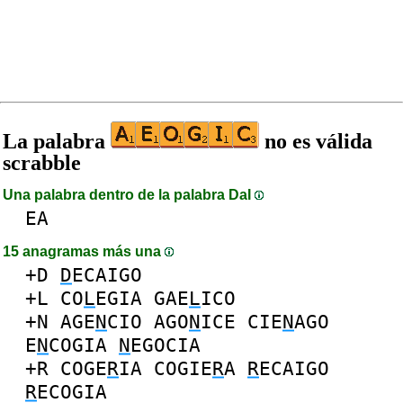
La palabra
no es válida
scrabble
Una palabra dentro de la palabra DaI
EA
15 anagramas más una
+D
D
ECAIGO
+L
CO
L
EGIA
GAE
L
ICO
+N
AGE
N
CIO
AGO
N
ICE
CIE
N
AGO
E
N
COGIA
N
EGOCIA
+R
COGE
R
IA
COGIE
R
A
R
ECAIGO
R
ECOGIA