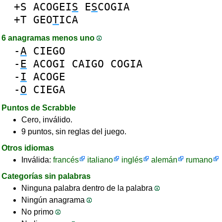
+S
ACOGEI
S
E
S
COGIA
+T
GEO
T
ICA
6 anagramas menos uno
-
A
CIEGO
-
E
ACOGI
CAIGO
COGIA
-
I
ACOGE
-
O
CIEGA
Puntos de Scrabble
Cero, inválido.
9 puntos, sin reglas del juego.
Otros idiomas
Inválida:
francés
italiano
inglés
alemán
rumano
Categorías sin palabras
Ninguna palabra dentro de la palabra
Ningún anagrama
No primo