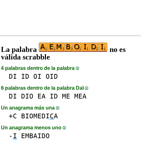
La palabra
no es
válida scrabble
4 palabras dentro de la palabra
DI
ID
OI
OID
6 palabras dentro de la palabra DaI
DI
DIO
EA
ID
ME
MEA
Un anagrama más una
+C
BIOMEDI
C
A
Un anagrama menos uno
-
I
EMBAIDO