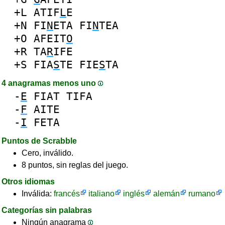
+L
ATIF
L
E
+N
FI
N
ETA
FI
N
TEA
+O
AFEIT
O
+R
TA
R
IFE
+S
FIA
S
TE
FIE
S
TA
4 anagramas menos uno
-
E
FIAT
TIFA
-
F
AITE
-
I
FETA
Puntos de Scrabble
Cero, inválido.
8 puntos, sin reglas del juego.
Otros idiomas
Inválida:
francés
italiano
inglés
alemán
rumano
Categorías sin palabras
Ningún anagrama