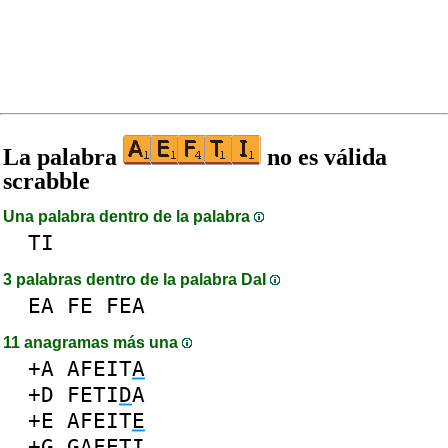
La palabra
no es válida
scrabble
Una palabra dentro de la palabra
TI
3 palabras dentro de la palabra DaI
EA
FE
FEA
11 anagramas más una
+A
AFEIT
A
+D
FETI
D
A
+E
AFEIT
E
+G
G
AFETI