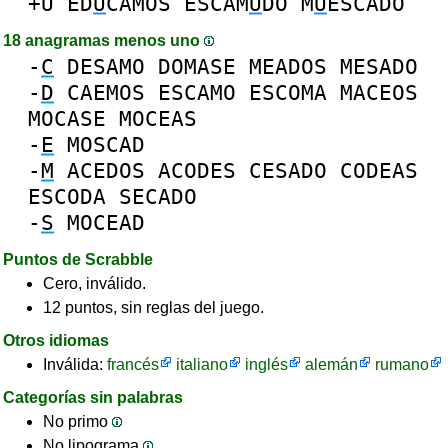
+U
ED
U
CAMOS
ESCAM
U
DO
M
U
ESCADO
18 anagramas menos uno
-
C
DESAMO
DOMASE
MEADOS
MESADO
-
D
CAEMOS
ESCAMO
ESCOMA
MACEOS
MOCASE
MOCEAS
-
E
MOSCAD
-
M
ACEDOS
ACODES
CESADO
CODEAS
ESCODA
SECADO
-
S
MOCEAD
Puntos de Scrabble
Cero, inválido.
12 puntos, sin reglas del juego.
Otros idiomas
Inválida:
francés
italiano
inglés
alemán
rumano
Categorías sin palabras
No primo
No lipograma