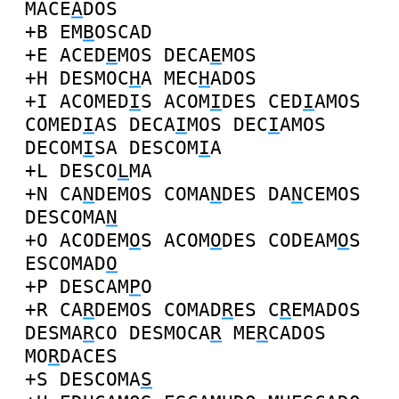
MACE
A
DOS
+B
EM
B
OSCAD
+E
ACED
E
MOS
DECA
E
MOS
+H
DESMOC
H
A
MEC
H
ADOS
+I
ACOMED
I
S
ACOM
I
DES
CED
I
AMOS
COMED
I
AS
DECA
I
MOS
DEC
I
AMOS
DECOM
I
SA
DESCOM
I
A
+L
DESCO
L
MA
+N
CA
N
DEMOS
COMA
N
DES
DA
N
CEMOS
DESCOMA
N
+O
ACODEM
O
S
ACOM
O
DES
CODEAM
O
S
ESCOMAD
O
+P
DESCAM
P
O
+R
CA
R
DEMOS
COMAD
R
ES
C
R
EMADOS
DESMA
R
CO
DESMOCA
R
ME
R
CADOS
MO
R
DACES
+S
DESCOMA
S