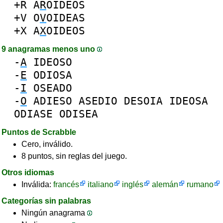
+R
A
R
OIDEOS
+V
O
V
OIDEAS
+X
A
X
OIDEOS
9 anagramas menos uno
-
A
IDEOSO
-
E
ODIOSA
-
I
OSEADO
-
O
ADIESO
ASEDIO
DESOIA
IDEOSA
ODIASE
ODISEA
Puntos de Scrabble
Cero, inválido.
8 puntos, sin reglas del juego.
Otros idiomas
Inválida:
francés
italiano
inglés
alemán
rumano
Categorías sin palabras
Ningún anagrama