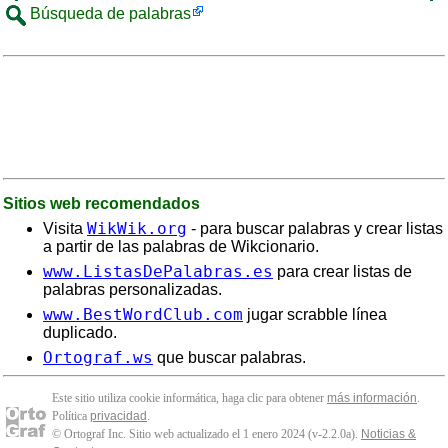
Búsqueda de palabras
Sitios web recomendados
WikWik.org
Visita
- para buscar palabras y crear listas
a partir de las palabras de Wikcionario.
www.ListasDePalabras.es
para crear listas de
palabras personalizadas.
www.BestWordClub.com
jugar scrabble línea
duplicado.
Ortograf.ws
que buscar palabras.
Este sitio utiliza cookie informática, haga clic para obtener
más información
.
Política
privacidad
.
© Ortograf Inc. Sitio web actualizado el 1 enero 2024 (v-2.2.0
a
).
Noticias &