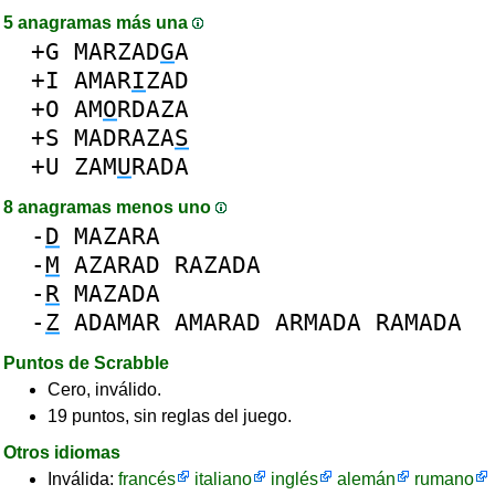
5 anagramas más una
+G
MARZAD
G
A
+I
AMAR
I
ZAD
+O
AM
O
RDAZA
+S
MADRAZA
S
+U
ZAM
U
RADA
8 anagramas menos uno
-
D
MAZARA
-
M
AZARAD
RAZADA
-
R
MAZADA
-
Z
ADAMAR
AMARAD
ARMADA
RAMADA
Puntos de Scrabble
Cero, inválido.
19 puntos, sin reglas del juego.
Otros idiomas
Inválida:
francés
italiano
inglés
alemán
rumano