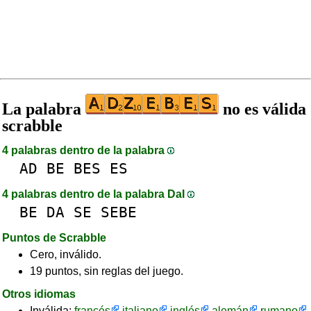
La palabra
no es válida
scrabble
4 palabras dentro de la palabra
AD
BE
BES
ES
4 palabras dentro de la palabra DaI
BE
DA
SE
SEBE
Puntos de Scrabble
Cero, inválido.
19 puntos, sin reglas del juego.
Otros idiomas
Inválida:
francés
italiano
inglés
alemán
rumano