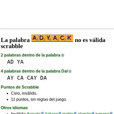
La palabra
no es válida
scrabble
2 palabras dentro de la palabra
AD
YA
4 palabras dentro de la palabra DaI
AY
CA
CAY
DA
Puntos de Scrabble
Cero, inválido.
11 puntos, sin reglas del juego.
Otros idiomas
Inválida:
francés
italiano
inglés
alemán
rumano