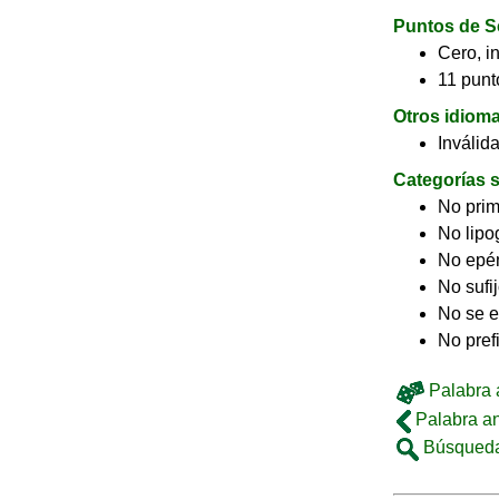
Puntos de S
Cero, in
11 punto
Otros idiom
Inválid
Categorías s
No pri
No lip
No epé
No sufi
No se e
No pref
Palabra a
Palabra an
Búsqueda