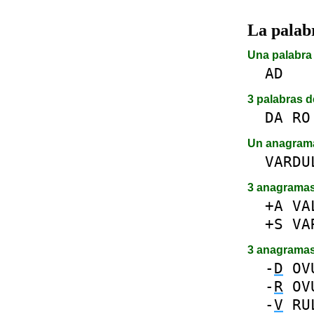
La pala
Una palabra 
AD
3 palabras d
DA
RO
Un anagra
VARDU
3 anagrama
+A
VA
+S
VA
3 anagrama
-
D
OV
-
R
OV
-
V
RU