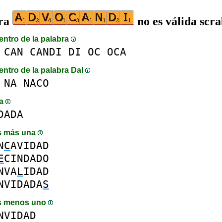
bra
no es válida scr
entro de la palabra
CAN
CANDI
DI
OC
OCA
entro de la palabra DaI
NA
NACO
ma
DADA
s más una
N
C
AVIDAD
E
CINDADO
NVA
L
IDAD
NVIDADA
S
s menos uno
NVIDAD