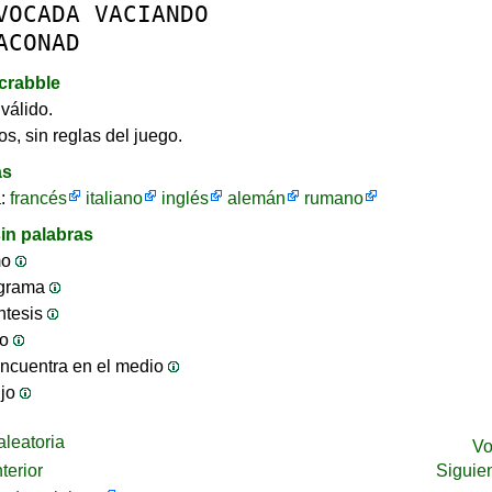
VOCADA
VACIANDO
ACONAD
crabble
válido.
os, sin reglas del juego.
as
a:
francés
italiano
inglés
alemán
rumano
in palabras
mo
ograma
ntesis
jo
ncuentra en el medio
ijo
leatoria
Vo
terior
Siguie