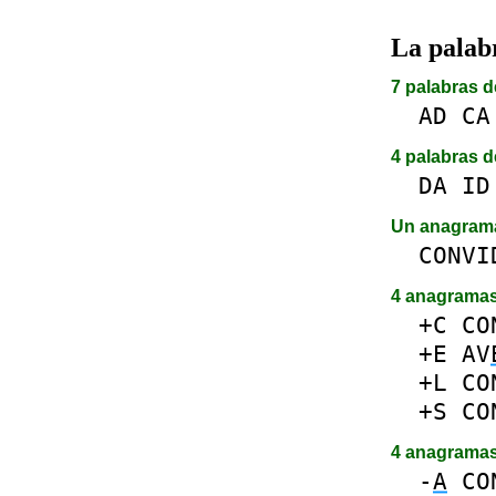
La pala
7 palabras d
AD
CA
4 palabras d
DA
ID
Un anagra
CONVI
4 anagrama
+C
CO
+E
AV
+L
CO
+S
CO
4 anagrama
-
A
CO