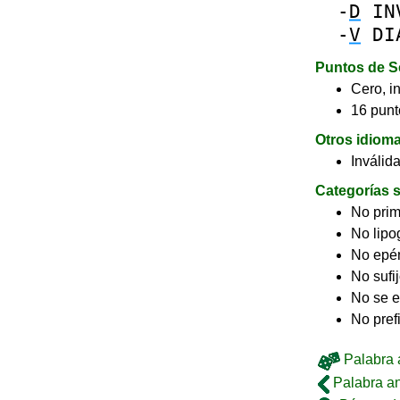
-
D
IN
-
V
DI
Puntos de S
Cero, in
16 punt
Otros idiom
Inválid
Categorías s
No pri
No lip
No epé
No sufi
No se e
No pref
Palabra a
Palabra an