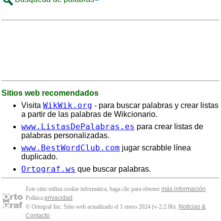
Sitios web recomendados
WikWik.org
Visita
- para buscar palabras y crear listas
a partir de las palabras de Wikcionario.
www.ListasDePalabras.es
para crear listas de
palabras personalizadas.
www.BestWordClub.com
jugar scrabble línea
duplicado.
Ortograf.ws
que buscar palabras.
Este sitio utiliza cookie informática, haga clic para obtener
más información
.
Política
privacidad
.
© Ortograf Inc. Sitio web actualizado el 1 enero 2024 (v-2.2.0
b
).
Noticias &
Contacto
.