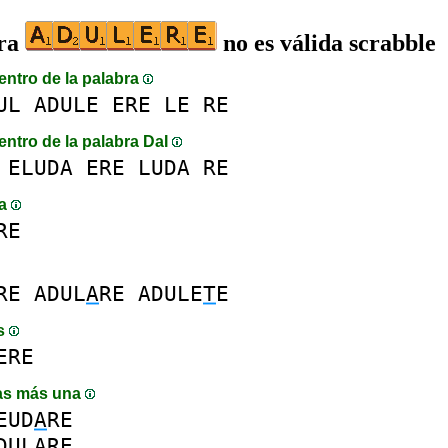
bra
no es válida scrabble
entro de la palabra
UL
ADULE
ERE
LE
RE
entro de la palabra DaI
ELUDA
ERE
LUDA
RE
ma
RE
RE
ADUL
A
RE
ADULE
T
E
is
ERE
as más una
EUD
A
RE
DULARE