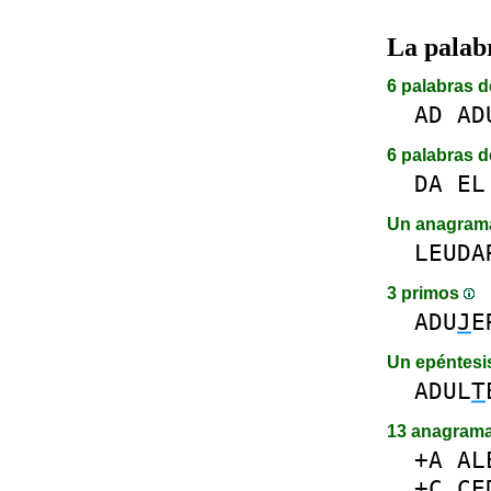
La pala
6 palabras d
AD
AD
6 palabras d
DA
EL
Un anagra
LEUDA
3 primos
ADU
J
E
Un epéntes
ADUL
T
13 anagram
+A
AL
+C
C
E