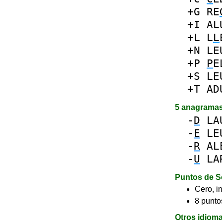
+G
RE
+I
AL
+L
L
L
+N
LE
+P
P
E
+S
LE
+T
AD
5 anagrama
-
D
LA
-
E
LE
-
R
AL
-
U
LA
Puntos de S
Cero, in
8 puntos
Otros idiom