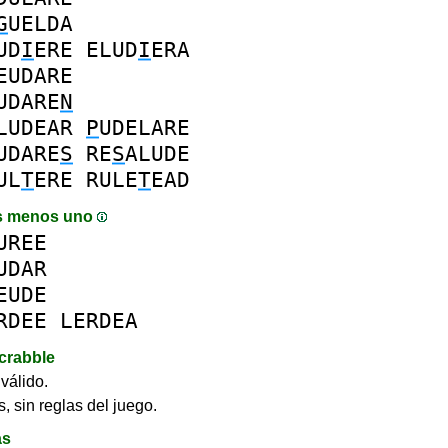
G
UELDA
UD
I
ERE
ELUD
I
ERA
EUDARE
UDARE
N
LUDEAR
P
UDELARE
UDARE
S
RE
S
ALUDE
UL
T
ERE
RULE
T
EAD
s menos uno
UREE
UDAR
EUDE
RDEE
LERDEA
crabble
válido.
, sin reglas del juego.
as