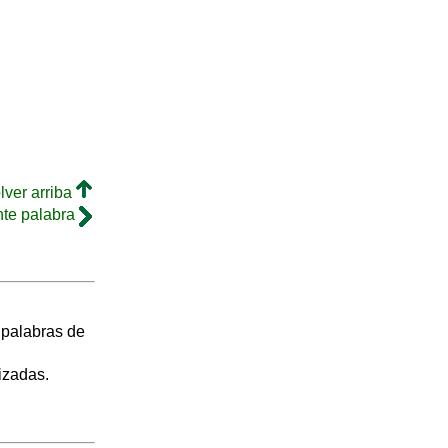
lver arriba
nte palabra
s palabras de
izadas.