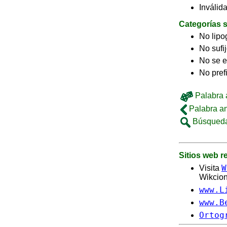
Inválid
Categorías s
No lip
No sufi
No se e
No pref
Palabra a
Palabra an
Búsqueda
Sitios web 
W
Visita
Wikcion
www.L
www.B
Ortog