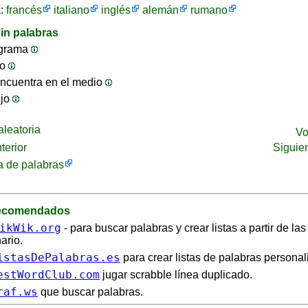
a:
francés
italiano
inglés
alemán
rumano
in palabras
ograma
jo
ncuentra en el medio
ijo
leatoria
Vo
terior
Siguie
 de palabras
recomendados
ikWik.org
- para buscar palabras y crear listas a partir de la
ario.
istasDePalabras.es
para crear listas de palabras personal
estWordClub.com
jugar scrabble línea duplicado.
raf.ws
que buscar palabras.