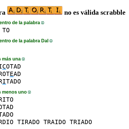
bra
no es válida scrabble
entro de la palabra
TO
entro de la palabra DaI
s más una
I
C
OTAD
ROT
E
AD
R
I
TADO
s menos uno
RITO
OTAD
TADO
RDIO
TIRADO
TRAIDO
TRIADO