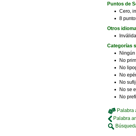
Puntos de S
Cero, in
8 puntos
Otros idiom
Inválid
Categorías s
Ningún
No pri
No lip
No epé
No sufi
No se e
No pref
Palabra a
Palabra an
Búsqueda