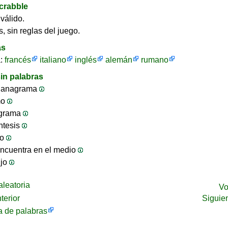
crabble
válido.
, sin reglas del juego.
as
a:
francés
italiano
inglés
alemán
rumano
in palabras
 anagrama
mo
ograma
ntesis
jo
ncuentra en el medio
ijo
leatoria
Vo
terior
Siguie
 de palabras