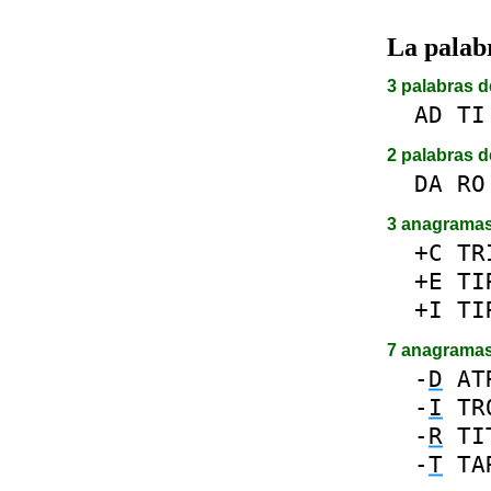
La pala
3 palabras d
AD
TI
2 palabras d
DA
RO
3 anagrama
+C
TR
+E
TI
+I
TI
7 anagrama
-
D
AT
-
I
TR
-
R
TI
-
T
TA