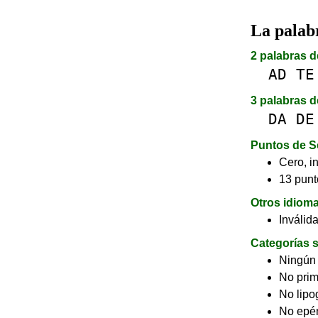
La pala
2 palabras d
AD
TE
3 palabras d
DA
DE
Puntos de S
Cero, in
13 punt
Otros idiom
Inválid
Categorías s
Ningún
No pri
No lip
No epé