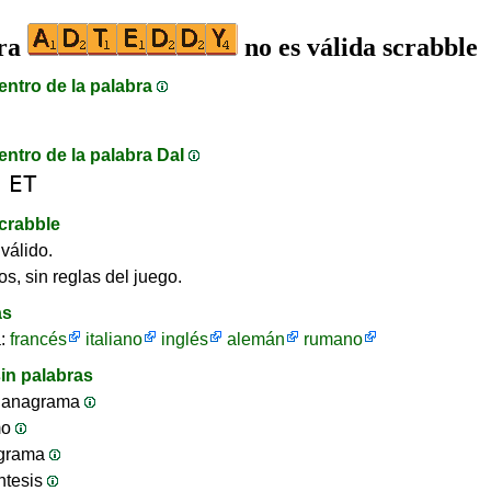
bra
no es válida scrabble
entro de la palabra
entro de la palabra DaI
ET
crabble
válido.
os, sin reglas del juego.
as
a:
francés
italiano
inglés
alemán
rumano
in palabras
 anagrama
mo
ograma
ntesis