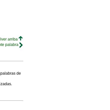
lver arriba
nte palabra
s palabras de
izadas.