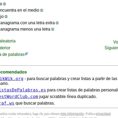
jo
ncuentra en el medio
ijo
anagrama con una letra extra
 anagrama menos una letra
leatoria
Vo
terior
Siguie
 de palabras
recomendados
ikWik.org
- para buscar palabras y crear listas a partir de la
ario.
istasDePalabras.es
para crear listas de palabras personal
estWordClub.com
jugar scrabble línea duplicado.
raf.ws
que buscar palabras.
 utiliza cookie informática, haga clic para obtener
más información
. Política
privacidad
.