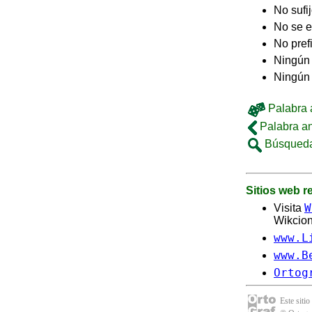
No sufi
No se e
No pref
Ningún 
Ningún
Palabra a
Palabra an
Búsqueda
Sitios web 
W
Visita
Wikcion
www.L
www.B
Ortog
Este sitio