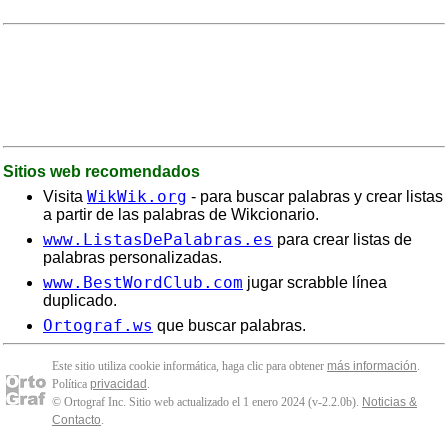
Sitios web recomendados
WikWik.org
Visita
- para buscar palabras y crear listas
a partir de las palabras de Wikcionario.
www.ListasDePalabras.es
para crear listas de
palabras personalizadas.
www.BestWordClub.com
jugar scrabble línea
duplicado.
Ortograf.ws
que buscar palabras.
Este sitio utiliza cookie informática, haga clic para obtener
más información
.
Política
privacidad
.
© Ortograf Inc. Sitio web actualizado el 1 enero 2024 (v-2.2.0
b
).
Noticias &
Contacto
.