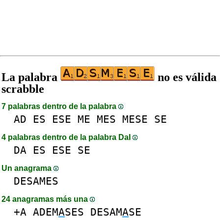
La palabra
no es válida
scrabble
7 palabras dentro de la palabra
AD
ES
ESE
ME
MES
MESE
SE
4 palabras dentro de la palabra DaI
DA
ES
ESE
SE
Un anagrama
DESAMES
24 anagramas más una
+A
ADEM
A
SES
DESAM
A
SE