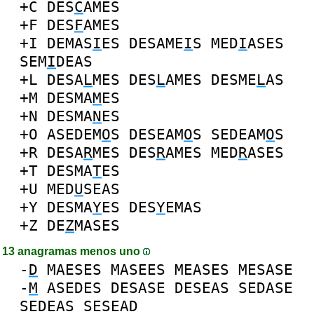
+C
DES
C
AMES
+F
DES
F
AMES
+I
DEMAS
I
ES
DESAME
I
S
MED
I
ASES
SEM
I
DEAS
+L
DESA
L
MES
DES
L
AMES
DESME
L
AS
+M
DESMA
M
ES
+N
DESMA
N
ES
+O
ASEDEM
O
S
DESEAM
O
S
SEDEAM
O
S
+R
DESA
R
MES
DES
R
AMES
MED
R
ASES
+T
DESMA
T
ES
+U
MED
U
SEAS
+Y
DESMA
Y
ES
DES
Y
EMAS
+Z
DE
Z
MASES
13 anagramas menos uno
-
D
MAESES
MASEES
MEASES
MESASE
-
M
ASEDES
DESASE
DESEAS
SEDASE
SEDEAS
SESEAD