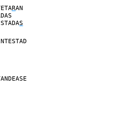
TETA
R
AN
ADAS
ESTADA
S
ENTESTAD
TANDEASE