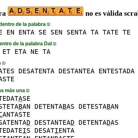
bra
no es válida scr
dentro de la palabra
E
EN
ENTA
SE
SEN
SENTA
TA
TATE
TE
entro de la palabra DaI
ET
ETA
NE
TA
s
ATES
DESATENTA
DESTANTEA
ENTESTADA
ASTE
as más una
TEDAT
A
SE
STETA
B
AN
DETENTA
B
AS
DETESTA
B
AN
C
ANTASTE
SATENTA
D
DESTANTEA
D
DETENTA
D
AS
TEDATE
I
S
DESAT
I
ENTA