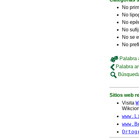
No pri
No lip
No epé
No sufi
No se e
No pref
Palabra a
Palabra an
Búsqueda
Sitios web 
W
Visita
Wikcion
www.L
www.B
Ortog