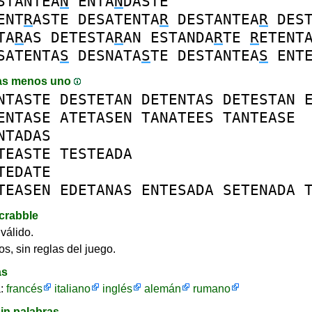
STANTEA
N
ENTA
N
DASTE
ENT
R
ASTE
DESATENTA
R
DESTANTEA
R
DES
TA
R
AS
DETESTA
R
AN
ESTANDA
R
TE
R
ETENT
SATENTA
S
DESNATA
S
TE
DESTANTEA
S
ENT
as menos uno
NTASTE
DESTETAN
DETENTAS
DETESTAN
ENTASE
ATETASEN
TANATEES
TANTEASE
NTADAS
TEASTE
TESTEADA
TEDATE
TEASEN
EDETANAS
ENTESADA
SETENADA
crabble
válido.
os, sin reglas del juego.
as
a:
francés
italiano
inglés
alemán
rumano
in palabras