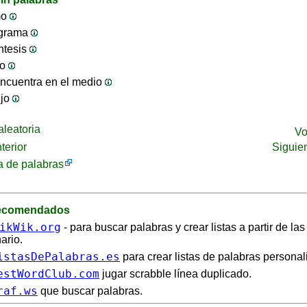
mo
ograma
ntesis
jo
ncuentra en el medio
ijo
leatoria
Vo
terior
Siguie
 de palabras
recomendados
ikWik.org
- para buscar palabras y crear listas a partir de la
ario.
istasDePalabras.es
para crear listas de palabras personal
estWordClub.com
jugar scrabble línea duplicado.
raf.ws
que buscar palabras.