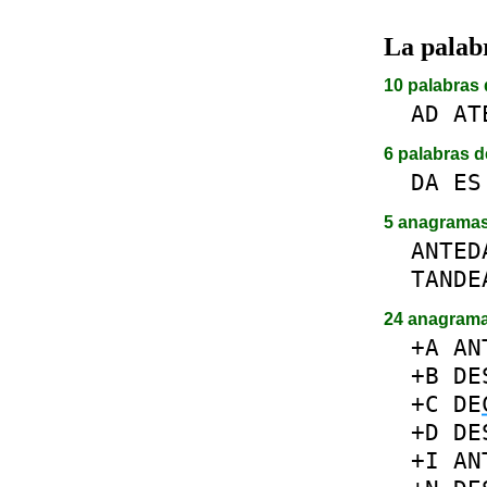
La pala
10 palabras 
AD
AT
6 palabras d
DA
ES
5 anagrama
ANTED
TANDE
24 anagram
+A
AN
+B
DE
+C
DE
+D
DE
+I
AN