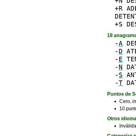
+N
DE
+R
AD
DETEN
+S
DE
18 anagram
-
A
DE
-
D
AT
-
E
TE
-
N
DA
-
S
AN
-
T
DA
Puntos de S
Cero, in
10 punt
Otros idiom
Inválid
Categorías s