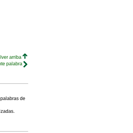
lver arriba
nte palabra
s palabras de
izadas.