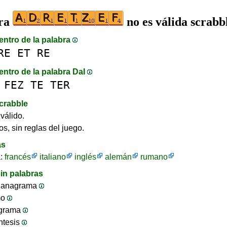
bra
no es válida scrabb
entro de la palabra
RE
ET
RE
entro de la palabra DaI
FEZ
TE
TER
crabble
válido.
os, sin reglas del juego.
as
a:
francés
italiano
inglés
alemán
rumano
in palabras
 anagrama
mo
ograma
ntesis