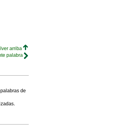
lver arriba
nte palabra
s palabras de
izadas.