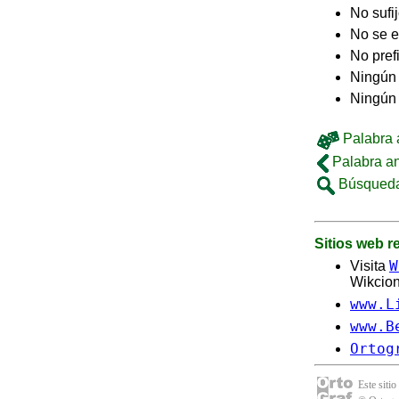
No sufi
No se e
No pref
Ningún 
Ningún
Palabra a
Palabra an
Búsqueda
Sitios web 
W
Visita
Wikcion
www.L
www.B
Ortog
Este sitio