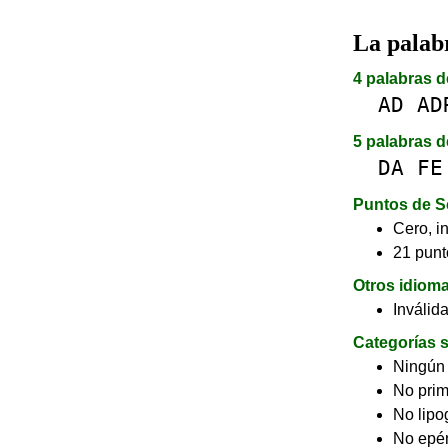
La pala
4 palabras d
AD
AD
5 palabras d
DA
FE
Puntos de S
Cero, in
21 punt
Otros idiom
Inválid
Categorías s
Ningún
No pri
No lip
No epé