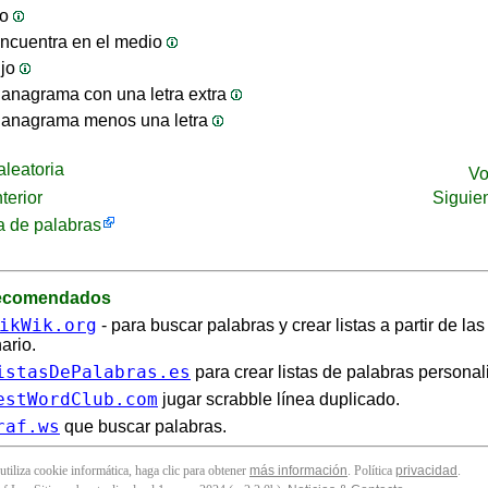
jo
ncuentra en el medio
ijo
anagrama con una letra extra
 anagrama menos una letra
leatoria
Vo
terior
Siguie
 de palabras
recomendados
ikWik.org
- para buscar palabras y crear listas a partir de la
ario.
istasDePalabras.es
para crear listas de palabras personal
estWordClub.com
jugar scrabble línea duplicado.
raf.ws
que buscar palabras.
 utiliza cookie informática, haga clic para obtener
más información
. Política
privacidad
.