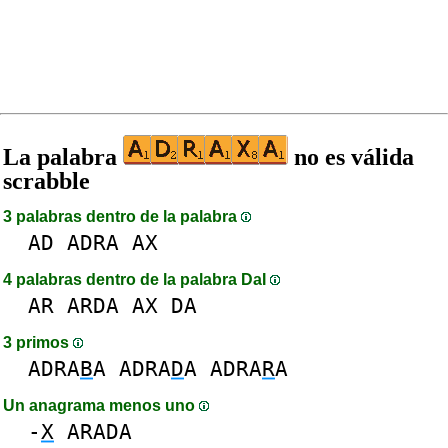
La palabra
no es válida
scrabble
3 palabras dentro de la palabra
AD
ADRA
AX
4 palabras dentro de la palabra DaI
AR
ARDA
AX
DA
3 primos
ADRA
B
A
ADRA
D
A
ADRA
R
A
Un anagrama menos uno
-
X
ARADA